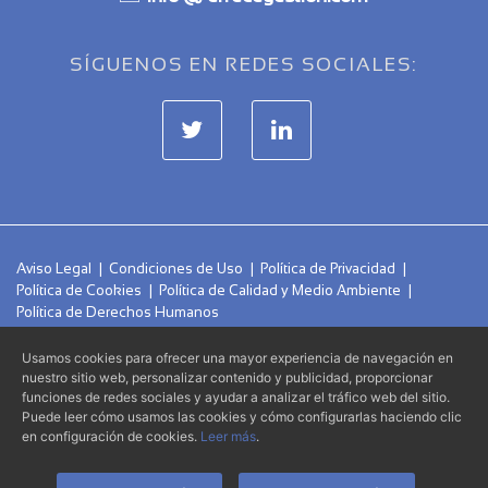
SÍGUENOS EN REDES SOCIALES:
Aviso Legal
|
Condiciones de Uso
|
Política de Privacidad
|
Política de Cookies
|
Política de Calidad y Medio Ambiente
|
Política de Derechos Humanos
Usamos cookies para ofrecer una mayor experiencia de navegación en
nuestro sitio web, personalizar contenido y publicidad, proporcionar
Errecé Gestoria Administrativa S.L.P.
© 2026 -
- Todos los
funciones de redes sociales y ayudar a analizar el tráfico web del sitio.
derechos reservados.
Puede leer cómo usamos las cookies y cómo configurarlas haciendo clic
en configuración de cookies.
Leer más
.
Alvasolution, SL
Página web creada por