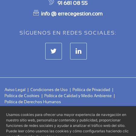
91 681 08 55
info @ errecegestion.com
SÍGUENOS EN REDES SOCIALES:
Aviso Legal
|
Condiciones de Uso
|
Política de Privacidad
|
Política de Cookies
|
Política de Calidad y Medio Ambiente
|
Política de Derechos Humanos
Usamos cookies para ofrecer una mayor experiencia de navegación en
nuestro sitio web, personalizar contenido y publicidad, proporcionar
Errecé Gestoria Administrativa S.L.P.
© 2026 -
- Todos los
funciones de redes sociales y ayudar a analizar el tráfico web del sitio.
derechos reservados.
Puede leer cómo usamos las cookies y cómo configurarlas haciendo clic